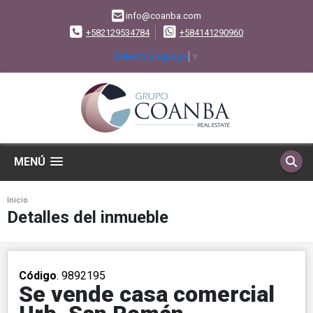
info@coanba.com
+582129534784
+584141290960
Select Language
▼
MENÚ
Inicio
Detalles del inmueble
Código
. 9892195
Se vende casa comercial