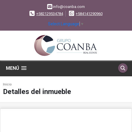
info@coanba.com
+582129534784
+584141290960
Select Language
▼
MENÚ
Inicio
Detalles del inmueble