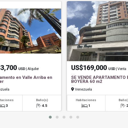
3,700
US$169,000
USD
| Alquiler
USD
| Venta
amento en Valle Arriba en
SE VENDE APARTAMENTO 
er
BOYERA 60 m2
zuela
Venezuela
taciones
Baño(s)
Habitaciones
Baño(
3
4.5
1