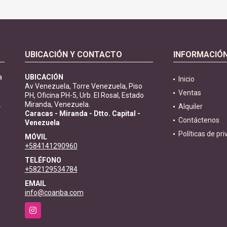
UBICACIÓN Y CONTACTO
INFORMACIÓ
a
UBICACIÓN
Inicio
Av Venezuela, Torre Venezuela, Piso
Ventas
PH, Oficina PH-5, Urb. El Rosal, Estado
.
Miranda, Venezuela.
Alquiler
Caracas - Miranda - Dtto. Capital -
Contáctenos
Venezuela
Políticas de pr
MÓVIL
+584141290960
TELÉFONO
+582129534784
EMAIL
info@coanba.com
Instagram