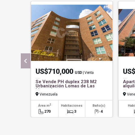
US$710,000
US$
USD
| Venta
Se Vende PH duplex 238 M2
Apart
Urbanización Lomas de Las
alquil
Mercedes
Venezuela
Vene
2
Área m
Habitaciones
Baño(s)
Habi
270
3
4