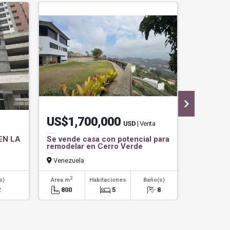
US$1,700,000
US$9,
USD
| Venta
EN LA
Se vende casa con potencial para
Alquiler 
remodelar en Cerro Verde
Industria
Venezuela
Venezuel
2
s)
Área m
Habitaciones
Baño(s)
Habitaci
2
800
5
8
0