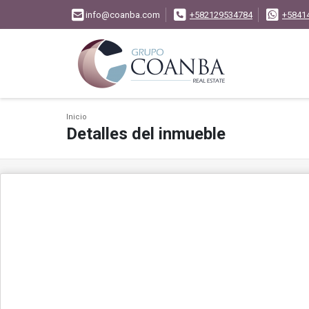
info@coanba.com
+582129534784
+5841
Inicio
Detalles del inmueble