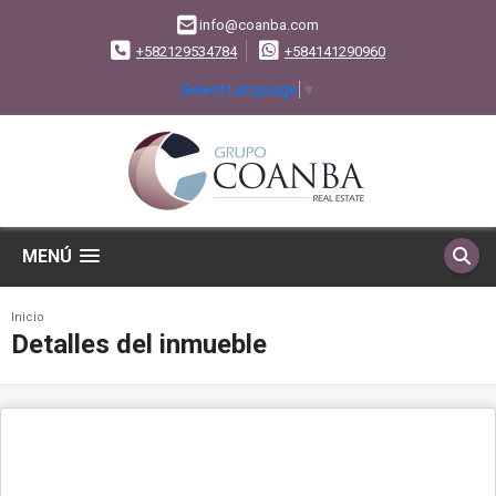
info@coanba.com
+582129534784
+584141290960
Select Language
▼
MENÚ
Inicio
Detalles del inmueble