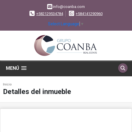
info@coanba.com
+582129534784
+584141290960
Select Language
▼
MENÚ
Inicio
Detalles del inmueble