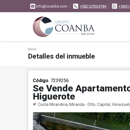
info@coanba.com
+582129534784
+5841
Inicio
Detalles del inmueble
Código
. 7239256
Se Vende Apartamento
Higuerote
Costa Mirandina, Miranda - Dtto. Capital, Venezuel