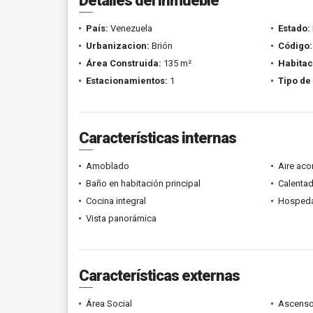
Detalles del inmueble
País:
Venezuela
Estado:
Urbanizacion:
Brión
Código:
Área Construida:
135 m²
Habitac
Estacionamientos:
1
Tipo de
Características internas
Amoblado
Aire ac
Baño en habitación principal
Calenta
Cocina integral
Hospeda
Vista panorámica
Características externas
Área Social
Ascenso