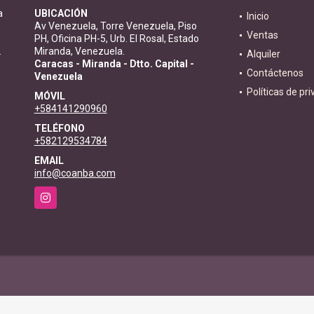
a
UBICACIÓN
Inicio
Av Venezuela, Torre Venezuela, Piso
Ventas
PH, Oficina PH-5, Urb. El Rosal, Estado
.
Miranda, Venezuela.
Alquiler
Caracas - Miranda - Dtto. Capital -
Contáctenos
Venezuela
Políticas de pr
MÓVIL
+584141290960
TELÉFONO
+582129534784
EMAIL
info@coanba.com
Instagram