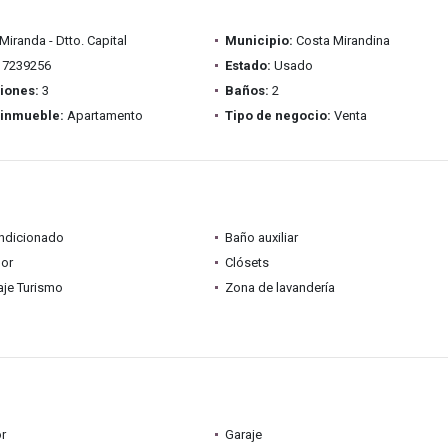
Miranda - Dtto. Capital
Municipio:
Costa Mirandina
7239256
Estado:
Usado
iones:
3
Baños:
2
 inmueble:
Apartamento
Tipo de negocio:
Venta
ondicionado
Baño auxiliar
dor
Clósets
je Turismo
Zona de lavandería
r
Garaje