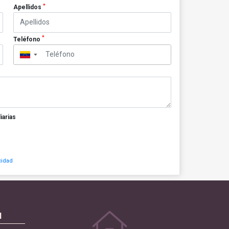
*
Apellidos
*
Teléfono
▼
iarias
cidad
N