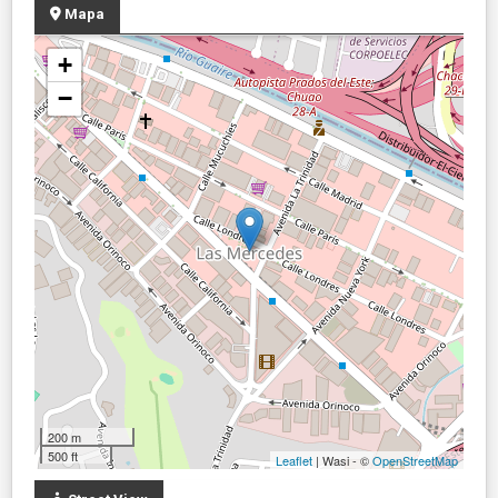
Mapa
+
−
200 m
500 ft
Leaflet
| Wasi - ©
OpenStreetMap