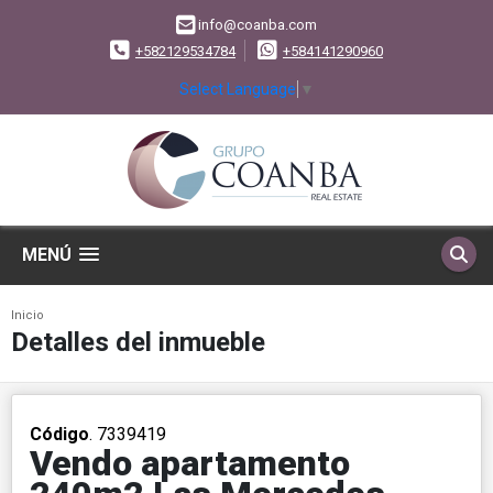
info@coanba.com
+582129534784
+584141290960
Select Language
▼
MENÚ
Inicio
Detalles del inmueble
Código
. 7339419
Vendo apartamento