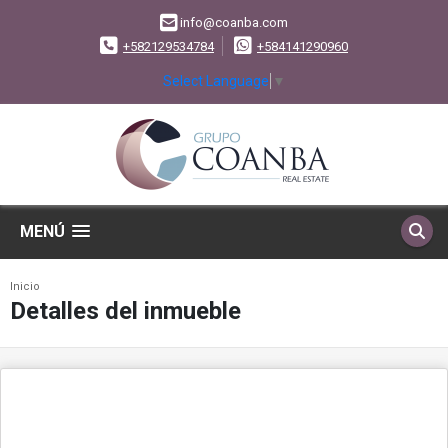
info@coanba.com
+582129534784
+584141290960
Select Language
▼
MENÚ
Inicio
Detalles del inmueble