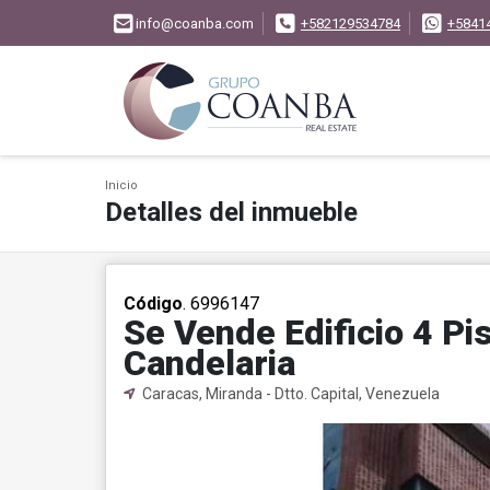
info@coanba.com
+582129534784
+5841
Inicio
Detalles del inmueble
Código
. 6996147
Se Vende Edificio 4 Pi
Candelaria
Caracas, Miranda - Dtto. Capital, Venezuela