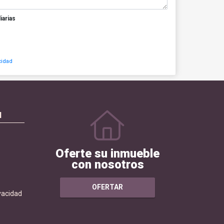
iarias
cidad
N
Oferte su inmueble
con nosotros
OFERTAR
ivacidad