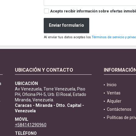
Acepto recibir información sobre ofertas inmobil
Enviar formulario
Al enviar tus datos aceptas los
Términos de servicio y priva
UBICACIÓN Y CONTACTO
INFORMACIÓ
a
UBICACIÓN
Inicio
Av Venezuela, Torre Venezuela, Piso
Ventas
PH, Oficina PH-5, Urb. El Rosal, Estado
.
Miranda, Venezuela.
Alquiler
Caracas - Miranda - Dtto. Capital -
Contáctenos
Venezuela
Políticas de pr
MÓVIL
+584141290960
TELÉFONO