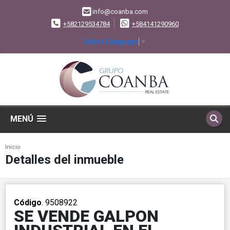
info@coanba.com
+582129534784
+584141290960
Select Language
▼
MENÚ
Inicio
Detalles del inmueble
Código
. 9508922
SE VENDE GALPON