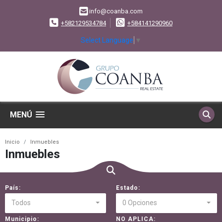
info@coanba.com
+582129534784
+584141290960
Select Language
▼
MENÚ
Inicio
Inmuebles
Inmuebles
País:
Estado:
Todos
0 Opciones
Municipio:
NO APLICA: